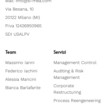
Mail: info@si-mea.com
Via Besana, 10
20122 Milano (MI)
P.Iva 12426950965
SDI USALPV
Team
Servizi
Massimo Ianni
Management Control
Federico Iachini
Auditing & Risk
Management
Alessia Mancini
Corporate
Bianca Barlafante
Restructuring
Process Reengeneering